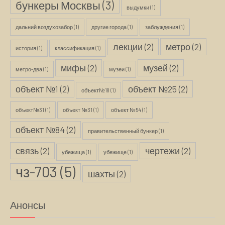
бункеры Москвы
(3)
выдумки
(1)
дальний воздухозабор
(1)
другие города
(1)
заблуждения
(1)
лекции
(2)
метро
(2)
история
(1)
классификация
(1)
мифы
(2)
музей
(2)
метро-два
(1)
музеи
(1)
объект №1
(2)
объект №25
(2)
объект№18
(1)
объект№31
(1)
объект №31
(1)
объект №54
(1)
объект №84
(2)
правительственный бункер
(1)
связь
(2)
чертежи
(2)
убежища
(1)
убежище
(1)
чз-703
(5)
шахты
(2)
Анонсы