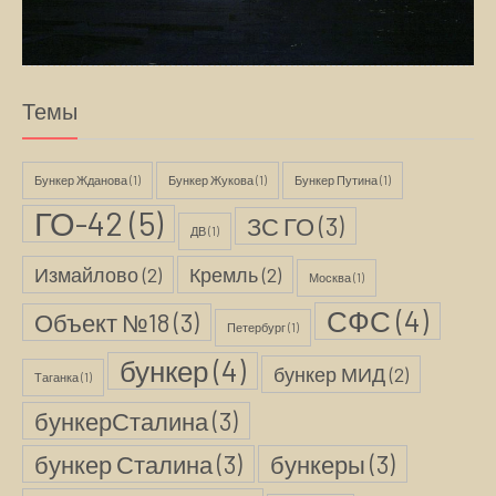
Темы
Бункер Жданова
(1)
Бункер Жукова
(1)
Бункер Путина
(1)
ГО-42
(5)
ЗС ГО
(3)
ДВ
(1)
Измайлово
(2)
Кремль
(2)
Москва
(1)
СФС
(4)
Объект №18
(3)
Петербург
(1)
бункер
(4)
бункер МИД
(2)
Таганка
(1)
бункерСталина
(3)
бункер Сталина
(3)
бункеры
(3)