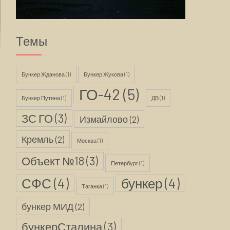
Темы
Бункер Жданова
(1)
Бункер Жукова
(1)
ГО-42
(5)
Бункер Путина
(1)
ДВ
(1)
ЗС ГО
(3)
Измайлово
(2)
Кремль
(2)
Москва
(1)
Объект №18
(3)
Петербург
(1)
СФС
(4)
бункер
(4)
Таганка
(1)
бункер МИД
(2)
бункерСталина
(3)