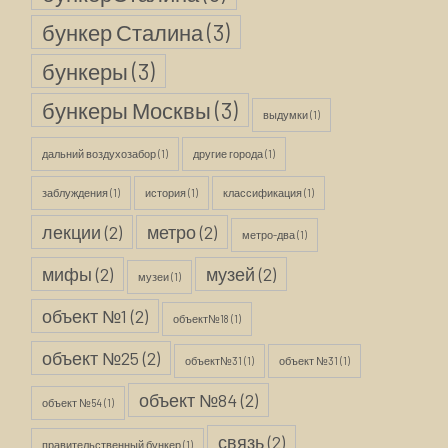
бункер Сталина
(3)
бункеры
(3)
бункеры Москвы
(3)
выдумки
(1)
дальний воздухозабор
(1)
другие города
(1)
заблуждения
(1)
история
(1)
классификация
(1)
лекции
(2)
метро
(2)
метро-два
(1)
мифы
(2)
музей
(2)
музеи
(1)
объект №1
(2)
объект№18
(1)
объект №25
(2)
объект№31
(1)
объект №31
(1)
объект №84
(2)
объект №54
(1)
связь
(2)
правительственный бункер
(1)