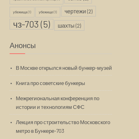
чертежи
(2)
убежища
(1)
убежище
(1)
чз-703
(5)
шахты
(2)
Анонсы
В Москве открылся новый бункер-музей
Книга про советские бункеры
Межрегиональная конференция по
истории и технологиям СФС
Лекция про строительство Московского
метро в Бункере-703