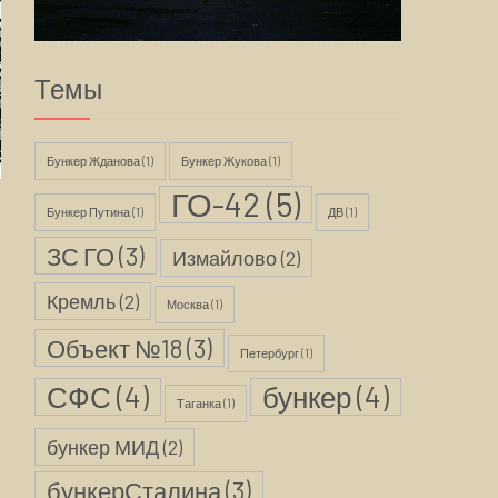
Темы
Бункер Жданова
(1)
Бункер Жукова
(1)
ГО-42
(5)
Бункер Путина
(1)
ДВ
(1)
ЗС ГО
(3)
Измайлово
(2)
Кремль
(2)
Москва
(1)
Объект №18
(3)
Петербург
(1)
СФС
(4)
бункер
(4)
Таганка
(1)
бункер МИД
(2)
бункерСталина
(3)