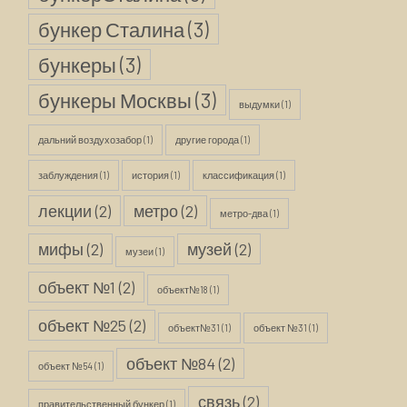
бункер Сталина
(3)
бункеры
(3)
бункеры Москвы
(3)
выдумки
(1)
дальний воздухозабор
(1)
другие города
(1)
заблуждения
(1)
история
(1)
классификация
(1)
лекции
(2)
метро
(2)
метро-два
(1)
мифы
(2)
музей
(2)
музеи
(1)
объект №1
(2)
объект№18
(1)
объект №25
(2)
объект№31
(1)
объект №31
(1)
объект №84
(2)
объект №54
(1)
связь
(2)
правительственный бункер
(1)