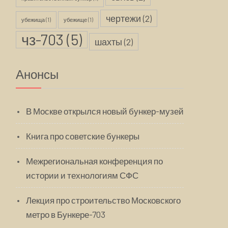
чертежи
(2)
убежища
(1)
убежище
(1)
чз-703
(5)
шахты
(2)
Анонсы
В Москве открылся новый бункер-музей
Книга про советские бункеры
Межрегиональная конференция по
истории и технологиям СФС
Лекция про строительство Московского
метро в Бункере-703