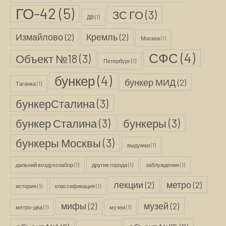
ГО-42
(5)
ЗС ГО
(3)
ДВ
(1)
Измайлово
(2)
Кремль
(2)
Москва
(1)
СФС
(4)
Объект №18
(3)
Петербург
(1)
бункер
(4)
бункер МИД
(2)
Таганка
(1)
бункерСталина
(3)
бункер Сталина
(3)
бункеры
(3)
бункеры Москвы
(3)
выдумки
(1)
дальний воздухозабор
(1)
другие города
(1)
заблуждения
(1)
лекции
(2)
метро
(2)
история
(1)
классификация
(1)
мифы
(2)
музей
(2)
метро-два
(1)
музеи
(1)