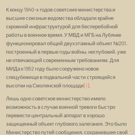
К концу 1940-х годов советские министерства и
высшие союзные ведомства обладали крайне
скромной инфраструктурой для бесперебойной
работы в военное время. У МВД и МГБ на Лубянке
функционировал общий двухэтажный объект №201,
построенный в первые годы войны, неглубокий, уже
не отвечающий современным требованиям. Для
МИДа к 1952 году было сооружено новое
спецубежище в подвальной части строящейся
высотки на Смоленской площади
[i]
.
Лишь одно советское министерство имело
возможность в случае военной тревоги быстро
перевести центральный аппарат в хорошо
защищенный объект глубокого залегания. Это было
Министерство путей сообщения, сохранившее свой