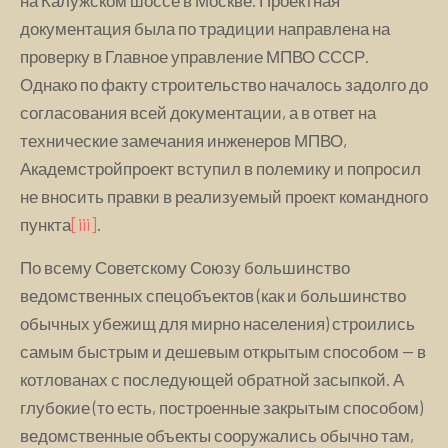
на Калужском шоссе в Москве. Проектная
документация была по традиции направлена на
проверку в Главное управление МПВО СССР.
Однако по факту строительство началось задолго до
согласования всей документации, а в ответ на
технические замечания инженеров МПВО,
Академстройпроект вступил в полемику и попросил
не вносить правки в реализуемый проект командного
пункта
[iii]
.
По всему Советскому Союзу большинство
ведомственных спецобъектов (как и большинство
обычных убежищ для мирно населения) строились
самым быстрым и дешевым открытым способом — в
котлованах с последующей обратной засыпкой. А
глубокие (то есть, построенные закрытым способом)
ведомственные объекты сооружались обычно там,