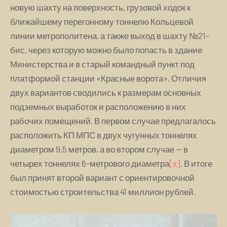
новую шахту на поверхность, грузовой ходок к
ближайшему перегонному тоннелю Кольцевой
линии метрополитена, а также выход в шахту №21-
бис, через которую можно было попасть в здание
Министерства и в старый командный пункт под
платформой станции «Красные ворота». Отличия
двух вариантов сводились к размерам основных
подземных выработок и расположению в них
рабочих помещений. В первом случае предлагалось
расположить КП МПС в двух чугунных тоннелях
диаметром 9,5 метров, а во втором случае — в
четырех тоннелях 6-метрового диаметра
[x]
. В итоге
был принят второй вариант с ориентировочной
стоимостью строительства 41 миллион рублей.