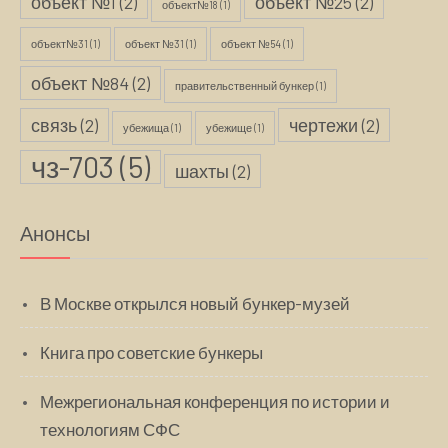
объект №1
(2)
объект №25
(2)
объект№18
(1)
объект№31
(1)
объект №31
(1)
объект №54
(1)
объект №84
(2)
правительственный бункер
(1)
связь
(2)
чертежи
(2)
убежища
(1)
убежище
(1)
чз-703
(5)
шахты
(2)
Анонсы
В Москве открылся новый бункер-музей
Книга про советские бункеры
Межрегиональная конференция по истории и
технологиям СФС