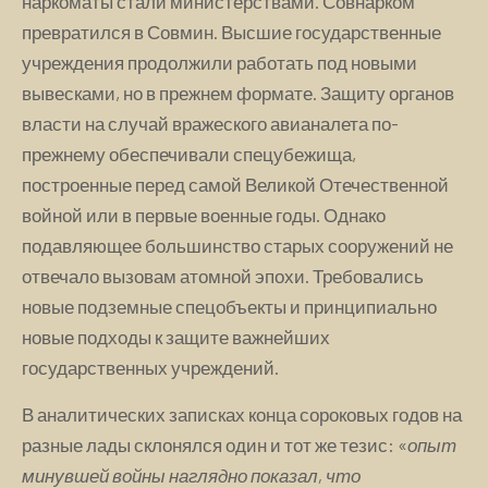
наркоматы стали министерствами. Совнарком
превратился в Совмин. Высшие государственные
учреждения продолжили работать под новыми
вывесками, но в прежнем формате. Защиту органов
власти на случай вражеского авианалета по-
прежнему обеспечивали спецубежища,
построенные перед самой Великой Отечественной
войной или в первые военные годы. Однако
подавляющее большинство старых сооружений не
отвечало вызовам атомной эпохи. Требовались
новые подземные спецобъекты и принципиально
новые подходы к защите важнейших
государственных учреждений.
В аналитических записках конца сороковых годов на
разные лады склонялся один и тот же тезис: «
опыт
минувшей войны наглядно показал, что