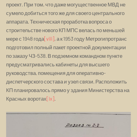
проект. При том, что даже могущественное МВД не
сумело добиться того же для своего центрального
аппарата. Техническая проработка вопроса о
строительстве нового КП МПС велась по меньшей
мере с 1948 года
[viii]
, а к 1953 году Метрогипротранс
подготовил полный пакет проектной документации
по заказу ЧЗ-538. В подземном командном пункте
предусматривались кабинеты для высшего
руководства, помещения для оперативно-
диспетчерского состава и узел связи. Расположить
КП планировалось прямо у здания Министерства на
Красных воротах
[ix]
.