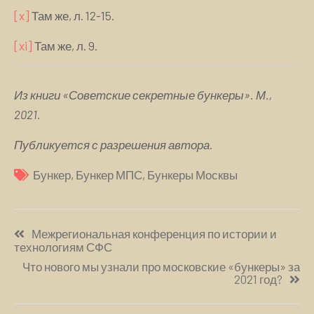
[x]
Там же, л. 12-15.
[xi]
Там же, л. 9.
Из книги «Советские секретные бункеры». М.,
2021.
Публикуется с разрешения автора.
Бункер
,
Бункер МПС
,
Бункеры Москвы
Навигация
Межрегиональная конференция по истории и
по
технологиям СФС
записям
Что нового мы узнали про московские «бункеры» за
2021 год?