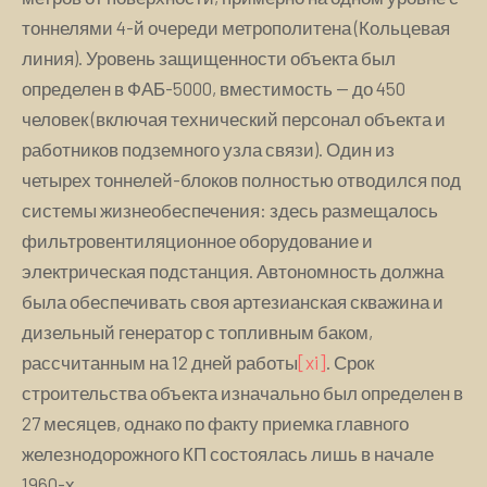
тоннелями 4-й очереди метрополитена (Кольцевая
линия). Уровень защищенности объекта был
определен в ФАБ-5000, вместимость — до 450
человек (включая технический персонал объекта и
работников подземного узла связи). Один из
четырех тоннелей-блоков полностью отводился под
системы жизнеобеспечения: здесь размещалось
фильтровентиляционное оборудование и
электрическая подстанция. Автономность должна
была обеспечивать своя артезианская скважина и
дизельный генератор с топливным баком,
рассчитанным на 12 дней работы
[xi]
. Срок
строительства объекта изначально был определен в
27 месяцев, однако по факту приемка главного
железнодорожного КП состоялась лишь в начале
1960-х.