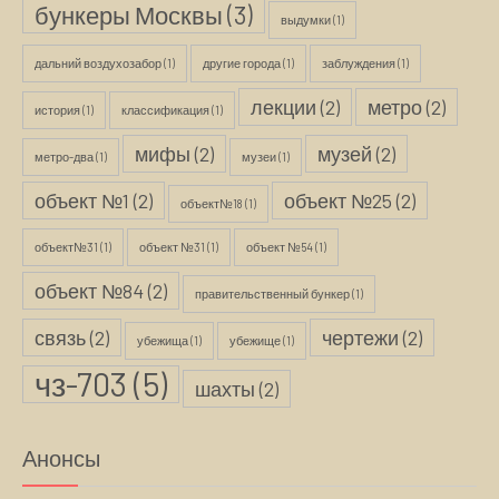
бункеры Москвы
(3)
выдумки
(1)
дальний воздухозабор
(1)
другие города
(1)
заблуждения
(1)
лекции
(2)
метро
(2)
история
(1)
классификация
(1)
мифы
(2)
музей
(2)
метро-два
(1)
музеи
(1)
объект №1
(2)
объект №25
(2)
объект№18
(1)
объект№31
(1)
объект №31
(1)
объект №54
(1)
объект №84
(2)
правительственный бункер
(1)
связь
(2)
чертежи
(2)
убежища
(1)
убежище
(1)
чз-703
(5)
шахты
(2)
Анонсы