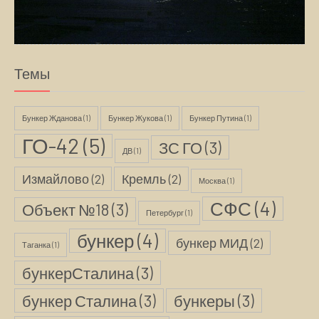
Темы
Бункер Жданова
(1)
Бункер Жукова
(1)
Бункер Путина
(1)
ГО-42
(5)
ЗС ГО
(3)
ДВ
(1)
Измайлово
(2)
Кремль
(2)
Москва
(1)
СФС
(4)
Объект №18
(3)
Петербург
(1)
бункер
(4)
бункер МИД
(2)
Таганка
(1)
бункерСталина
(3)
бункер Сталина
(3)
бункеры
(3)