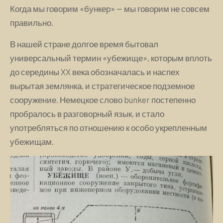
Когда мы говорим «бункер» — мы говорим не совсем
правильно.
В нашей стране долгое время бытовал
универсальный термин «убежище», которым вплоть
до середины XX века обозначалась и наспех
вырытая землянка, и стратегическое подземное
сооружение. Немецкое слово bunker постепенно
пробралось в разговорный язык, и стало
употребляться по отношению к особо укрепленным
убежищам.