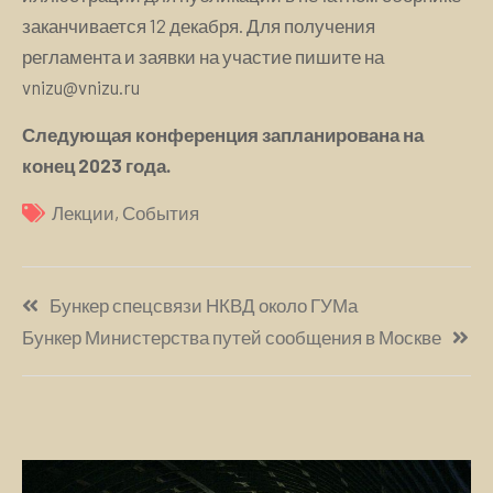
заканчивается 12 декабря. Для получения
регламента и заявки на участие пишите на
vnizu@vnizu.ru
Следующая конференция запланирована на
конец 2023 года.
Лекции
,
События
Навигация
Бункер спецсвязи НКВД около ГУМа
по
Бункер Министерства путей сообщения в Москве
записям