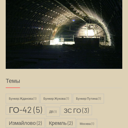
Темы
Бункер Жданова
(1)
Бункер Жукова
(1)
Бункер Путина
(1)
ГО-42
(5)
ЗС ГО
(3)
ДВ
(1)
Измайлово
(2)
Кремль
(2)
Москва
(1)