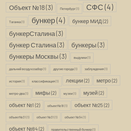
СФС
(4)
Объект №18
(3)
Петербург
(1)
бункер
(4)
бункер МИД
(2)
Таганка
(1)
бункерСталина
(3)
бункер Сталина
(3)
бункеры
(3)
бункеры Москвы
(3)
выдумки
(1)
дальний воздухозабор
(1)
другие города
(1)
заблуждения
(1)
лекции
(2)
метро
(2)
история
(1)
классификация
(1)
мифы
(2)
музей
(2)
метро-два
(1)
музеи
(1)
объект №1
(2)
объект №25
(2)
объект№18
(1)
объект№31
(1)
объект №31
(1)
объект №54
(1)
объект №84
(2)
правительственный бункер
(1)