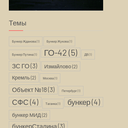
Темы
Бункер Жданова
(1)
Бункер Жукова
(1)
ГО-42
(5)
Бункер Путина
(1)
ДВ
(1)
ЗС ГО
(3)
Измайлово
(2)
Кремль
(2)
Москва
(1)
Объект №18
(3)
Петербург
(1)
СФС
(4)
бункер
(4)
Таганка
(1)
бункер МИД
(2)
бункерСталина
(3)