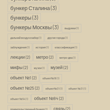
бункер Сталина
(3)
бункеры
(3)
бункеры Москвы
(3)
выдумки
(1)
дальний воздухозабор
(1)
другие города
(1)
заблуждения
(1)
история
(1)
классификация
(1)
лекции
(2)
метро
(2)
метро-два
(1)
мифы
(2)
музей
(2)
музеи
(1)
объект №1
(2)
объект№18
(1)
объект №25
(2)
объект№31
(1)
объект №31
(1)
объект №84
(2)
объект №54
(1)
связь
(2)
правительственный бункер
(1)