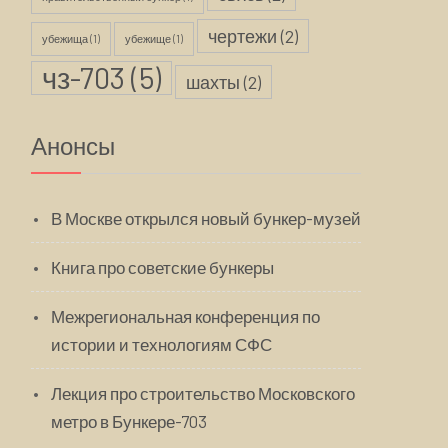
чертежи
(2)
убежища
(1)
убежище
(1)
чз-703
(5)
шахты
(2)
Анонсы
В Москве открылся новый бункер-музей
Книга про советские бункеры
Межрегиональная конференция по
истории и технологиям СФС
Лекция про строительство Московского
метро в Бункере-703