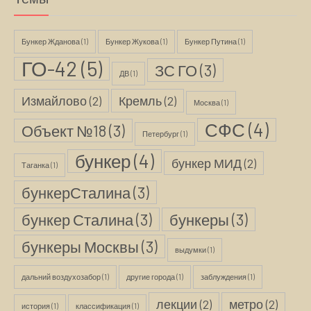
Бункер Жданова
(1)
Бункер Жукова
(1)
Бункер Путина
(1)
ГО-42
(5)
ЗС ГО
(3)
ДВ
(1)
Измайлово
(2)
Кремль
(2)
Москва
(1)
СФС
(4)
Объект №18
(3)
Петербург
(1)
бункер
(4)
бункер МИД
(2)
Таганка
(1)
бункерСталина
(3)
бункер Сталина
(3)
бункеры
(3)
бункеры Москвы
(3)
выдумки
(1)
дальний воздухозабор
(1)
другие города
(1)
заблуждения
(1)
лекции
(2)
метро
(2)
история
(1)
классификация
(1)