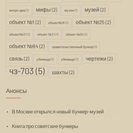
мифы
(2)
музей
(2)
метро-два
(1)
музеи
(1)
объект №1
(2)
объект №25
(2)
объект№18
(1)
объект№31
(1)
объект №31
(1)
объект №54
(1)
объект №84
(2)
правительственный бункер
(1)
связь
(2)
чертежи
(2)
убежища
(1)
убежище
(1)
чз-703
(5)
шахты
(2)
Анонсы
В Москве открылся новый бункер-музей
Книга про советские бункеры