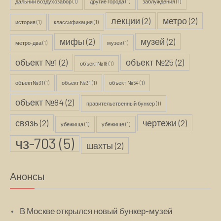
дальний воздухозабор
(1)
другие города
(1)
заблуждения
(1)
лекции
(2)
метро
(2)
история
(1)
классификация
(1)
мифы
(2)
музей
(2)
метро-два
(1)
музеи
(1)
объект №1
(2)
объект №25
(2)
объект№18
(1)
объект№31
(1)
объект №31
(1)
объект №54
(1)
объект №84
(2)
правительственный бункер
(1)
связь
(2)
чертежи
(2)
убежища
(1)
убежище
(1)
чз-703
(5)
шахты
(2)
Анонсы
В Москве открылся новый бункер-музей