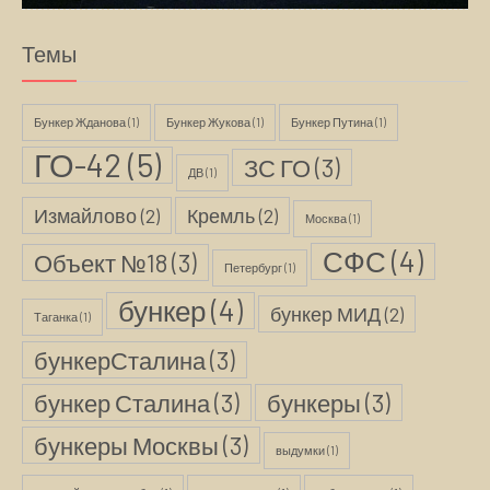
Темы
Бункер Жданова
(1)
Бункер Жукова
(1)
Бункер Путина
(1)
ГО-42
(5)
ЗС ГО
(3)
ДВ
(1)
Измайлово
(2)
Кремль
(2)
Москва
(1)
СФС
(4)
Объект №18
(3)
Петербург
(1)
бункер
(4)
бункер МИД
(2)
Таганка
(1)
бункерСталина
(3)
бункер Сталина
(3)
бункеры
(3)
бункеры Москвы
(3)
выдумки
(1)